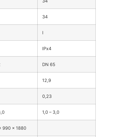
34
34
I
IPx4
2
DN 65
12,9
0,23
3,0
1,0 – 3,0
x 990 x 1880