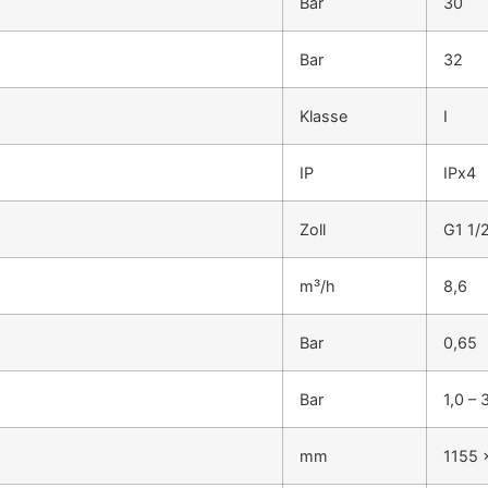
Bar
30
Bar
32
Klasse
I
IP
IPx4
Zoll
G1 1/
m³/h
8,6
Bar
0,65
Bar
1,0 – 
mm
1155 