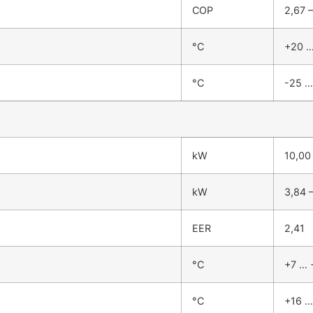
COP
2,67 –
°C
+20 …
°C
-25 …
kW
10,00
kW
3,84 
EER
2,41
°C
+7 … 
°C
+16 …