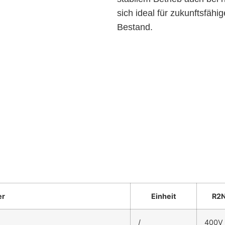
sich ideal für zukunftsfä
Bestand.
er
Einheit
R2
/
400V 