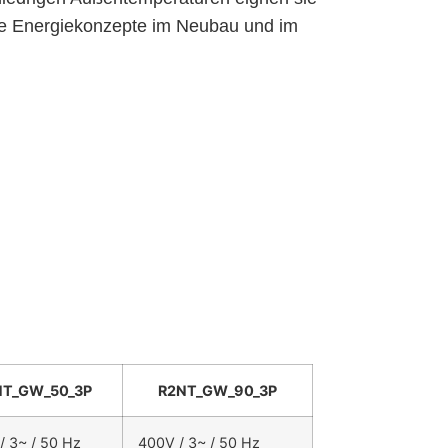
hige Energiekonzepte im Neubau und im
NT_GW_50_3P
R2NT_GW_90_3P
/ 3~ / 50 Hz
400V / 3~ / 50 Hz