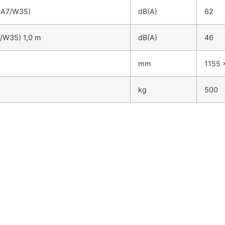
(A7/W35)
dB(A)
62
/W35) 1,0 m
dB(A)
46
mm
1155 
kg
500