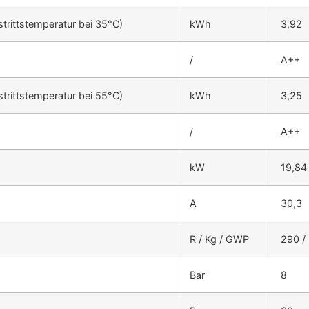
ittstemperatur bei 35°C)
kWh
3,92
/
A++
ittstemperatur bei 55°C)
kWh
3,25
/
A++
kW
19,84
A
30,3
R / Kg / GWP
290 / 
Bar
8