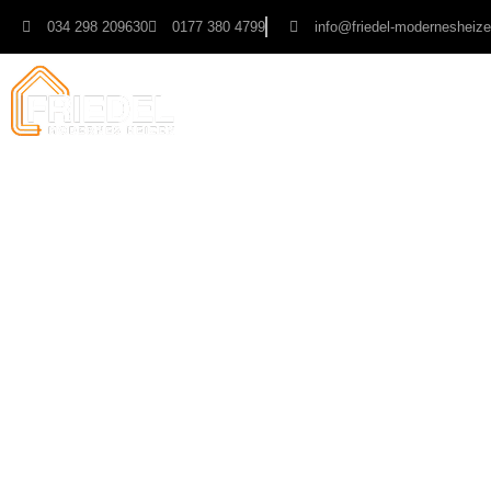
034 298 209630
0177 380 4799
info@friedel-modernesheize
Home
-
Produkte
-
Wärmepumpen