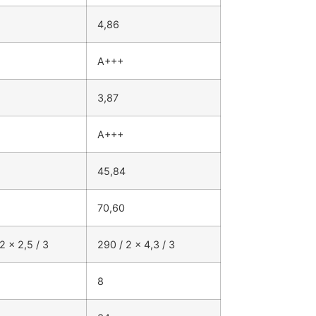
4,86
A+++
3,87
A+++
45,84
70,60
2 x 2,5 / 3
290 / 2 x 4,3 / 3
8