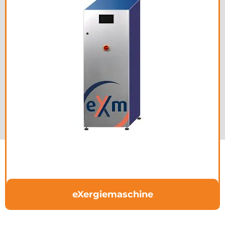
eXergiemaschine
Die eXergiemaschine sorgt für maximale Energieeffizienz
überall dort wo hohe Temperaturen oder kühle
Rücklauftemperaturen im System gebraucht werden
WEITERLESEN
eXergiemaschine