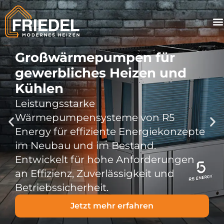
Großwärmepumpen für
gewerbliches Heizen und
Kühlen
Leistungsstarke
Wärmepumpensysteme von R5
Energy für effiziente Energiekonzepte
im Neubau und im Bestand.
Entwickelt für hohe Anforderungen
an Effizienz, Zuverlässigkeit und
Betriebssicherheit.
Jetzt mehr erfahren