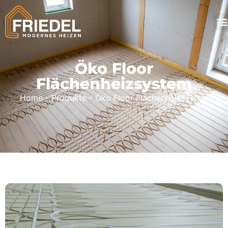
Öko Floor
Flächenheizsystem
Home
-
Produkte
-
Öko Floor Flächenheizsystem