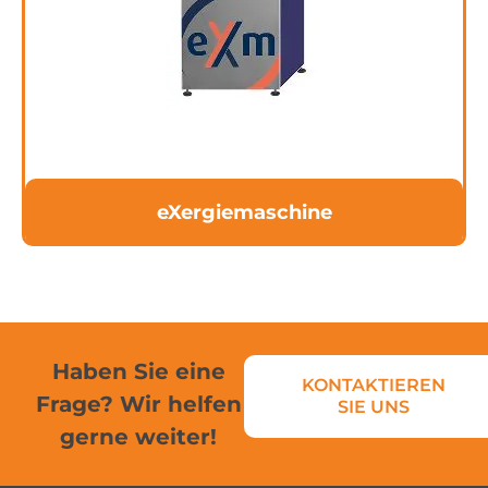
eXergiemaschine
Die eXergiemaschine sorgt für maximale Energieeffizienz
überall dort wo hohe Temperaturen oder kühle
Rücklauftemperaturen im System gebraucht werden
WEITERLESEN
eXergiemaschine
Haben Sie eine
KONTAKTIEREN
Frage? Wir helfen
SIE UNS
gerne weiter!